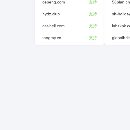
cepeng.com
支持
58plan.cn
hydz.club
支持
sh-holida
cat-bell.com
支持
labzkpk.
tangmy.cn
支持
globalhrl