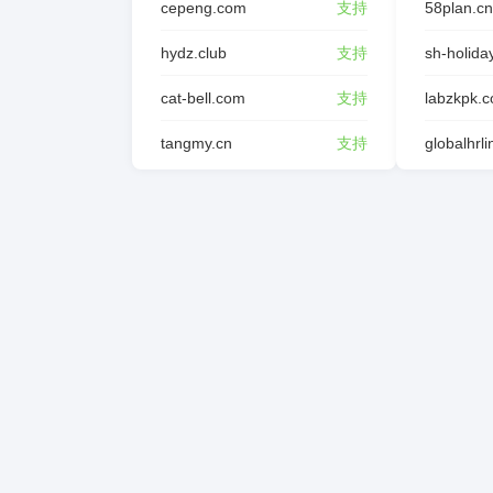
cepeng.com
支持
58plan.cn
hydz.club
支持
sh-holida
cat-bell.com
支持
labzkpk.
tangmy.cn
支持
globalhrl