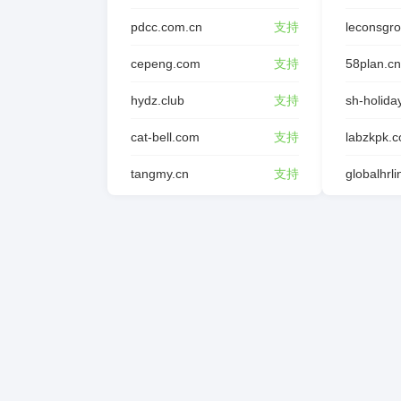
pdcc.com.cn
支持
leconsgr
cepeng.com
支持
58plan.cn
hydz.club
支持
sh-holida
cat-bell.com
支持
labzkpk.
tangmy.cn
支持
globalhrl