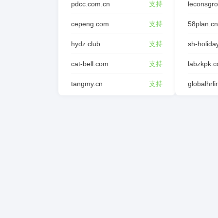
pdcc.com.cn
支持
leconsgr
cepeng.com
支持
58plan.cn
hydz.club
支持
sh-holida
cat-bell.com
支持
labzkpk.
tangmy.cn
支持
globalhrl